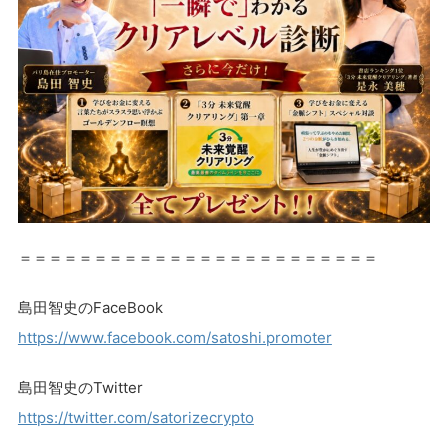
＝＝＝＝＝＝＝＝＝＝＝＝＝＝＝＝＝＝＝＝＝＝＝＝
島田智史のFaceBook
https://www.facebook.com/satoshi.promoter
島田智史のTwitter
https://twitter.com/satorizecrypto