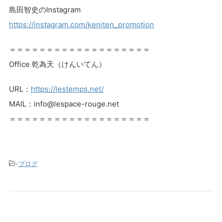
島田智史のInstagram
https://instagram.com/keniten_promotion
＝＝＝＝＝＝＝＝＝＝＝＝＝＝＝＝＝＝＝
Office 乾為天（けんいてん）
URL：
https://lestemps.net/
MAIL：info@lespace-rouge.net
＝＝＝＝＝＝＝＝＝＝＝＝＝＝＝＝＝＝＝
-
ブログ