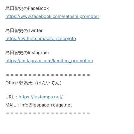
島田智史のFaceBook
https://www.facebook.com/satoshi.promoter
島田智史のTwitter
https://twitter.com/satorizecrypto
島田智史のInstagram
https://instagram.com/keniten_promotion
＝＝＝＝＝＝＝＝＝＝＝＝＝＝＝＝＝＝＝
Office 乾為天（けんいてん）
URL：
https://lestemps.net/
MAIL：info@lespace-rouge.net
＝＝＝＝＝＝＝＝＝＝＝＝＝＝＝＝＝＝＝