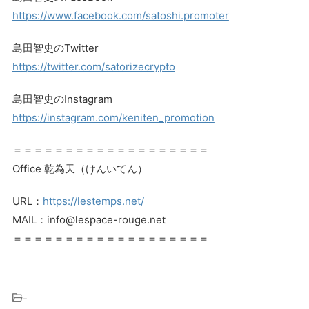
https://www.facebook.com/satoshi.promoter
島田智史のTwitter
https://twitter.com/satorizecrypto
島田智史のInstagram
https://instagram.com/keniten_promotion
＝＝＝＝＝＝＝＝＝＝＝＝＝＝＝＝＝＝＝
Office 乾為天（けんいてん）
URL：
https://lestemps.net/
MAIL：info@lespace-rouge.net
＝＝＝＝＝＝＝＝＝＝＝＝＝＝＝＝＝＝＝
-