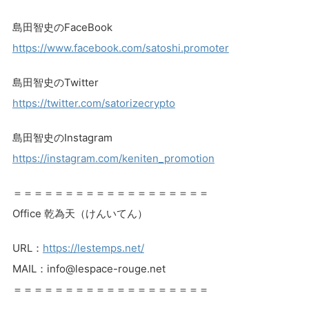
島田智史のFaceBook
https://www.facebook.com/satoshi.promoter
島田智史のTwitter
https://twitter.com/satorizecrypto
島田智史のInstagram
https://instagram.com/keniten_promotion
＝＝＝＝＝＝＝＝＝＝＝＝＝＝＝＝＝＝＝
Office 乾為天（けんいてん）
URL：
https://lestemps.net/
MAIL：info@lespace-rouge.net
＝＝＝＝＝＝＝＝＝＝＝＝＝＝＝＝＝＝＝