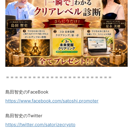
＝＝＝＝＝＝＝＝＝＝＝＝＝＝＝＝＝＝＝＝＝＝＝＝
島田智史のFaceBook
https://www.facebook.com/satoshi.promoter
島田智史のTwitter
https://twitter.com/satorizecrypto