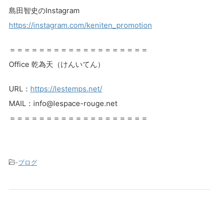
島田智史のInstagram
https://instagram.com/keniten_promotion
＝＝＝＝＝＝＝＝＝＝＝＝＝＝＝＝＝＝＝
Office 乾為天（けんいてん）
URL：
https://lestemps.net/
MAIL：info@lespace-rouge.net
＝＝＝＝＝＝＝＝＝＝＝＝＝＝＝＝＝＝＝
-
ブログ